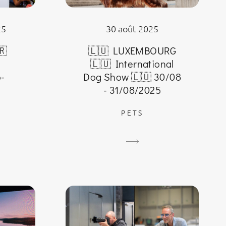
25
30 août 2025
🇷
🇱🇺 LUXEMBOURG
🇱🇺 International
-
Dog Show 🇱🇺 30/08
- 31/08/2025
PETS