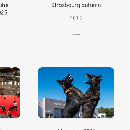
uhe
Strasbourg autumn
025
PETS