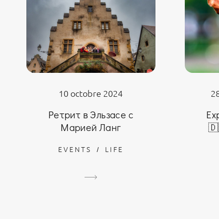
10 octobre 2024
2
Ретрит в Эльзасе с
Ex
Марией Ланг
🇩
EVENTS
LIFE