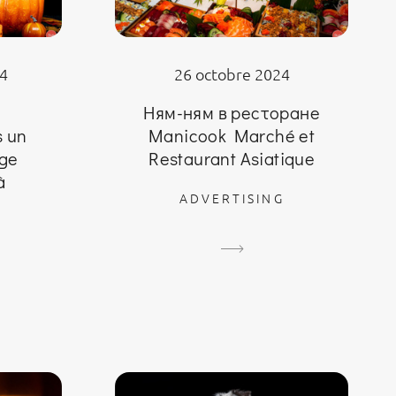
4
26 octobre 2024
o
Ням-ням в ресторане
s un
Manicook Marché et
age
Restaurant Asiatique
à
ADVERTISING