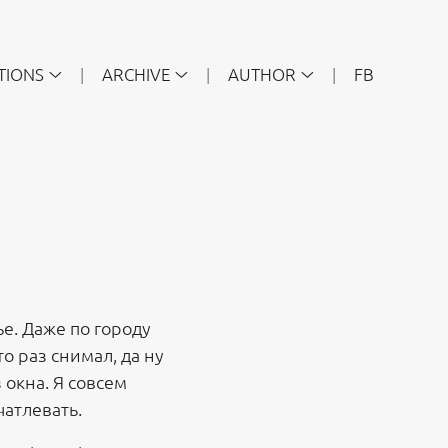
TIONS
ARCHIVE
AUTHOR
FB
е. Даже по городу
о раз снимал, да ну
 окна. Я совсем
чатлевать.