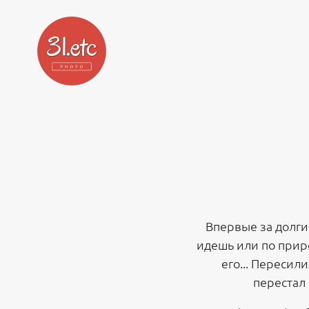
Впервые за долги
идешь или по приро
его... Пересил
перестал 