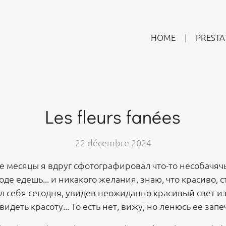
HOME
PRESTA
Les fleurs fanées
22 décembre 2024
е месяцы я вдруг сфотографировал что-то несобачячь
де едешь... и никакого желания, знаю, что красиво, ст
ил себя сегодня, увидев неожиданно красивый свет из
видеть красоту... То есть нет, вижу, но ленюсь ее запе