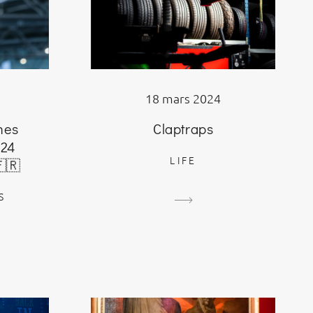
18 mars 2024
Claptraps
nes
024
LIFE
🇷
S