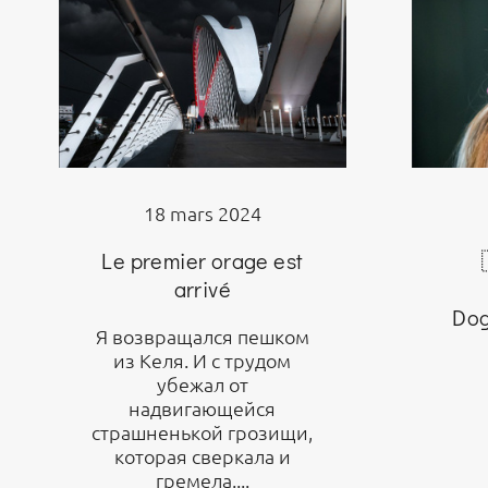
18 mars 2024
Le premier orage est
arrivé
Dog
Я возвращался пешком
из Келя. И с трудом
убежал от
надвигающейся
страшненькой грозищи,
которая сверкала и
гремела....