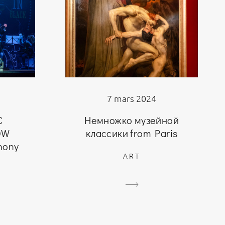
7 mars 2024
C
Немножко музейной
OW
классики from Paris
hony
ART