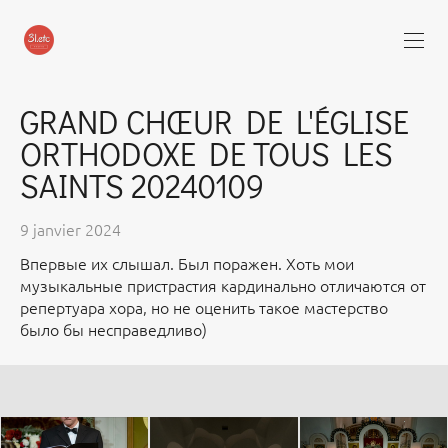
GRAND CHŒUR DE L'ÉGLISE
ORTHODOXE DE TOUS LES
SAINTS 20240109
9 janvier 2024
Впервые их слышал. Был поражен. Хоть мои
музыкальные пристрастия кардинально отличаются от
репертуара хора, но не оценить такое мастерство
было бы несправедливо)