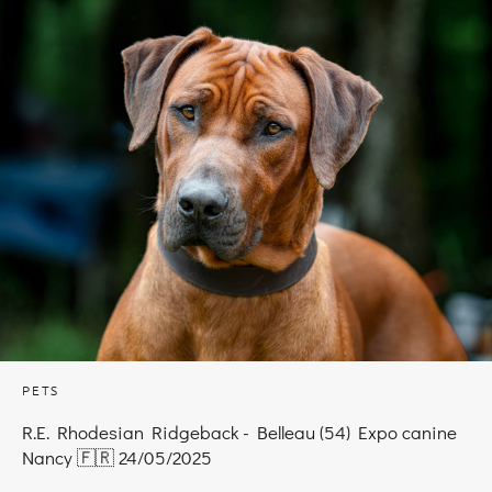
PETS
R.E. Rhodesian Ridgeback - Belleau (54) Expo canine
Nancy 🇫🇷 24/05/2025